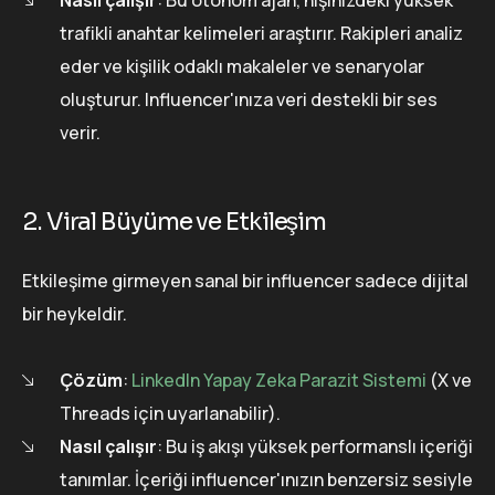
Nasıl çalışır
: Bu otonom ajan, nişinizdeki yüksek
trafikli anahtar kelimeleri araştırır. Rakipleri analiz
eder ve kişilik odaklı makaleler ve senaryolar
oluşturur. Influencer'ınıza veri destekli bir ses
verir.
2. Viral Büyüme ve Etkileşim
Etkileşime girmeyen sanal bir influencer sadece dijital
bir heykeldir.
Çözüm
:
LinkedIn Yapay Zeka Parazit Sistemi
(X ve
Threads için uyarlanabilir).
Nasıl çalışır
: Bu iş akışı yüksek performanslı içeriği
tanımlar. İçeriği influencer'ınızın benzersiz sesiyle