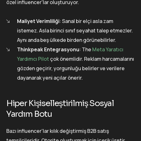
özel influencer'lar oluşturuyor.
Maliyet Verimliliği
: Sanal bir elçi asla zam
istemez. Asla birinci sınıf seyahat talep etmezler.
Aynı anda beş ülkede birden görünebilirler.
Thinkpeak Entegrasyonu
: The
Meta Yaratıcı
Yardımcı Pilot
çok önemlidir. Reklam harcamalarını
gözden geçirir, yorgunluğu belirler ve verilere
dayanarak yeni açılar önerir.
Hiper Kişiselleştirilmiş Sosyal
Yardım Botu
Bazı influencer'lar kılık değiştirmiş B2B satış
temsilcileridir. Otorite oluşturmak için içerik üretir,