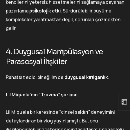
kendilerini yetersiz hissetmelerini sağlamaya dayanan
pazarlama
psi̇koloji̇k etki̇
. Sürdürülebilir büyüme
kompleksler yaratmaktan değil, sorunları çözmekten
gelir.
4. Duygusal Manipülasyon ve
Parasosyal İlişkiler
Rahatsız edici bir eğilim de
duygusal kırılganlık
.
Lil Miquela'nın “Travma” şarkısı:
Lil Miquela bir keresinde “cinsel saldırı” deneyimini
detaylandıran bir vlog yayınlamıştı. Bu, onu
ilişkilendirilebilir göstermek için tasarlanmış senaryolu