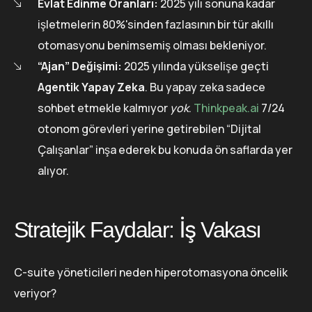
Evlat Edinme Oranları:
2025 yılı sonuna kadar
işletmelerin 80%'sinden fazlasının bir tür akıllı
otomasyonu benimsemiş olması bekleniyor.
“Ajan” Değişimi:
2025 yılında yükselişe geçti
Agentik Yapay Zeka
. Bu yapay zeka sadece
sohbet etmekle kalmıyor
yok
.
Thinkpeak.ai
7/24
otonom görevleri yerine getirebilen “Dijital
Çalışanlar” inşa ederek bu konuda ön saflarda yer
alıyor.
Stratejik Faydalar: İş Vakası
C-suite yöneticileri neden hiperotomasyona öncelik
veriyor?