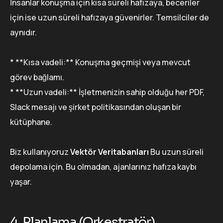
İnsanlar konuşma için kısa süreli hafızaya, beceriler
için ise uzun süreli hafızaya güvenirler. Temsilciler de
aynıdır.
* **Kısa vadeli:** Konuşma geçmişi veya mevcut
görev bağlamı.
* **Uzun vadeli:** İşletmenizin sahip olduğu her PDF,
Slack mesajı ve şirket politikasından oluşan bir
kütüphane.
Biz kullanıyoruz
Vektör Veritabanları
Bu uzun süreli
depolama için. Bu olmadan, ajanlarınız hafıza kaybı
yaşar.
4. Planlama (Orkestratör)