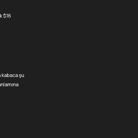
k $16
in kabaca şu
anlamına