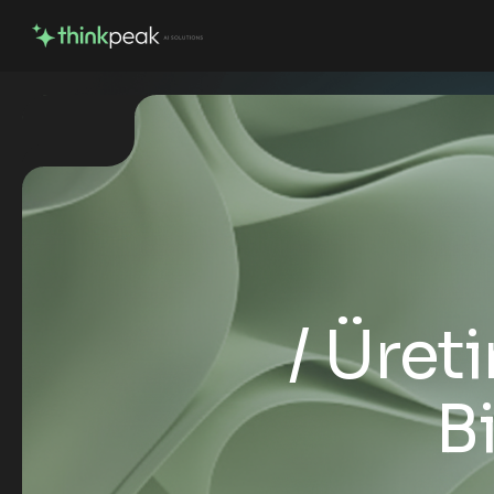
Üreti
B