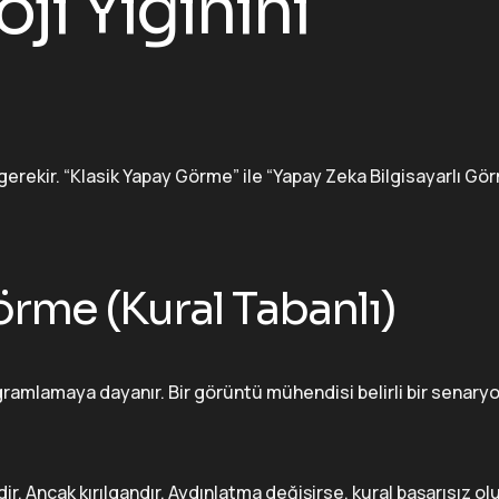
ji Yığınını
rekir. “Klasik Yapay Görme” ile “Yapay Zeka Bilgisayarlı Gö
örme (Kural Tabanlı)
ogramlamaya dayanır. Bir görüntü mühendisi belirli bir senaryo
r. Ancak kırılgandır. Aydınlatma değişirse, kural başarısız olu