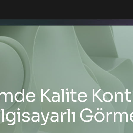
mde Kalite Kontr
ilgisayarlı Görm