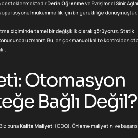
an desteklenmektedir
Derin Öğrenme
ve Evrişimsel Sinir Ağla
den operasyonel mükemmellik için bir gerekliliğe dönüşmüştür.
netme biçiminde temel bir değişiklik olarak görüyoruz. Statik
onusunda uzmanız. Bu, en çok manuel kalite kontrolden ot
ir.
yeti: Otomasyon
teğe Bağlı Değil?
 Biz buna
Kalite Maliyeti
(COQ). Önleme maliyetini ve başarısı