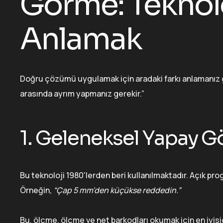
Görme: Teknolo
Anlamak
Doğru çözümü uygulamak için aradaki farkı anlamanız ge
arasında ayrım yapmanız gerekir.”
1. Geleneksel Yapay G
Bu teknoloji 1980'lerden beri kullanılmaktadır. Açık pr
Örneğin,
“Çap 5 mm'den küçükse reddedin.”
Bu, ölçme, ölçme ve net barkodları okumak için en iyisidi