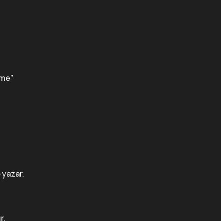
rme”
 yazar.
r.