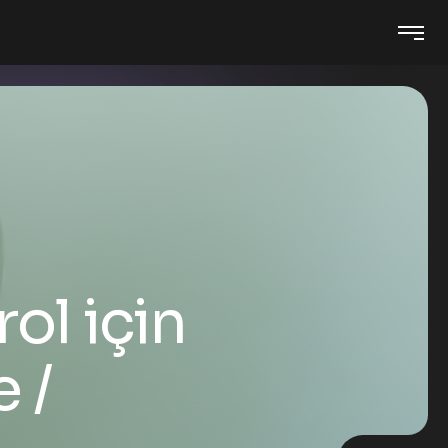
ol için
e