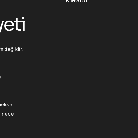
Kılavuzu
eti
m değildir.
ş
eneksel
 etmede