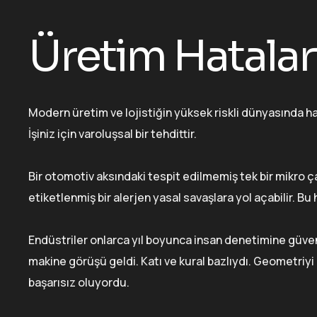
Üretim Hatalar
Modern üretim ve lojistiğin yüksek riskli dünyasında ha
İşiniz için varoluşsal bir tehdittir.
Bir otomotiv aksındaki tespit edilmemiş tek bir mikro çat
etiketlenmiş bir alerjen yasal savaşlara yol açabilir. B
Endüstriler onlarca yıl boyunca insan denetimine güvenm
makine görüşü geldi. Katı ve kural bazlıydı. Geometriyi
başarısız oluyordu.