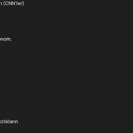
rı (CNN'ler)
onom,
zlıkların