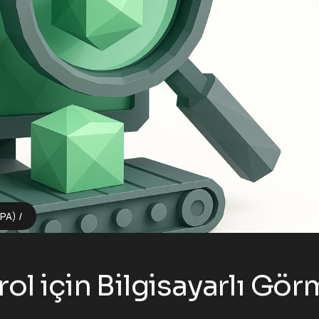
BPA)
ol için Bilgisayarlı Gö