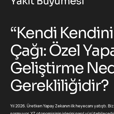
Yakıt Büyümesi
“Kendi Kendini
Çağı: Özel Ya
Geliştirme Ned
Gerekliliğidir?
Yıl 2026. Üretken Yapay Zekanın ilk heyecanı yatıştı. Bi
sormuyor. YZ otonomisinin işlerini nasıl yürütebileceği