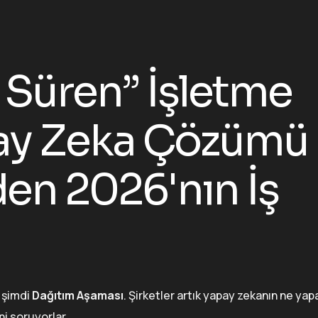
 Süren” İşletme
pay Zeka Çözümü
en 2026'nın İş
z şimdi
Dağıtım Aşaması
. Şirketler artık yapay zekanın ne yap
ni soruyorlar.