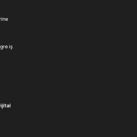
rine
gre iş
ijital