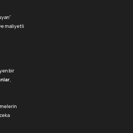
 uyan”
ve maliyetli
yen bir
şanlar
,
tmelerin
 zeka