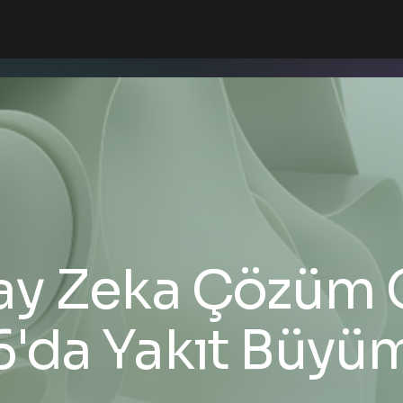
ay Zeka Çözüm G
'da Yakıt Büyü