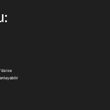
:
'da ise
anlayabilir