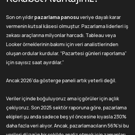
Son on yıldır
pazarlama panosu
veriye dayalı karar
vermenin kutsal kâsesi olmuştur. Pazarlama liderleri iş
zekası araçlarına milyonlar harcadı. Tableau veya
Looker örneklerinin bakımı için veri analistlerinden
oluşan ordular kurdular. “Pazartesi günleri raporlama”
için sayısız saat ayırdılar.”
Ancak 2026'da gösterge paneli artık yeterli değil.
Veriler içinde boğuluyoruz ama içgörüler için açlık
çekiyoruz. Son 2025 sektör raporuna göre, pazarlama
ekipleri şu anda sadece beş yıl öncesine kıyasla 230%
daha fazla veri alıyor. Ancak, pazarlamacıların 56%'si bu
verileri düzgün bir şekilde analiz etmek için zamanları