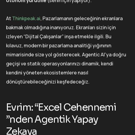
otonom yürütme
(senin için yapıyor).
At
Thinkpeak.ai
, Pazarlamanın geleceğinin ekranlara
bakmak olmadığına inanıyoruz. Ekranları sizin için
izleyen “Dijital Çalışanlar” inşa etmekle ilgili. Bu
kılavuz, modern bir pazarlama analitiği yığınının
mimarisinde size yol gösterecek. Agentic AI'ya doğru
geçişi ve statik operasyonlarınızı dinamik, kendi
kendini yöneten ekosistemlere nasıl
dönüştürebileceğinizi keşfedeceğiz.
Evrim: “Excel Cehennemi
”nden Agentik Yapay
Zekaya