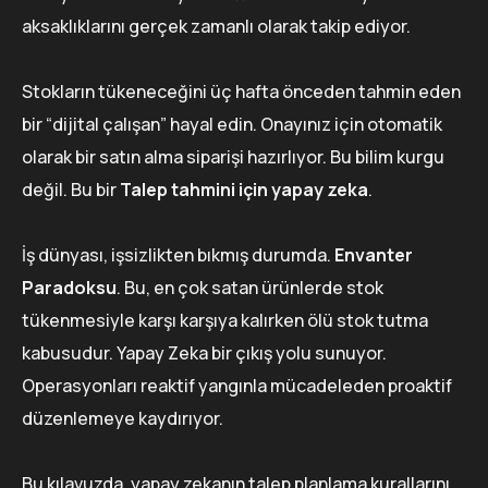
aksaklıklarını gerçek zamanlı olarak takip ediyor.
Stokların tükeneceğini üç hafta önceden tahmin eden
bir “dijital çalışan” hayal edin. Onayınız için otomatik
olarak bir satın alma siparişi hazırlıyor. Bu bilim kurgu
değil. Bu bir
Talep tahmini için yapay zeka
.
İş dünyası, işsizlikten bıkmış durumda.
Envanter
Paradoksu
. Bu, en çok satan ürünlerde stok
tükenmesiyle karşı karşıya kalırken ölü stok tutma
kabusudur. Yapay Zeka bir çıkış yolu sunuyor.
Operasyonları reaktif yangınla mücadeleden proaktif
düzenlemeye kaydırıyor.
Bu kılavuzda, yapay zekanın talep planlama kurallarını