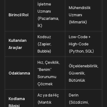
İşletme
Mühendislik
Uzmanı
Birincil Rol
Uzmanı
(Pazarlama,
(Mimarlık)
İK)
Kodsuz
Low-Code +
Kullanılan
(Zapier,
High-Code
Araçlar
Bubble)
(Python, SQL)
Hız, Çeviklik,
Ölçeklenebilirlik,
“Benim”
Odaklanma
Güvenlik,
Sorunumu
Bütünlük
Çözmek
Az ya da Hiç
Derin
Kodlama
(Mantık
(Sözdizimi,
Bilgisi