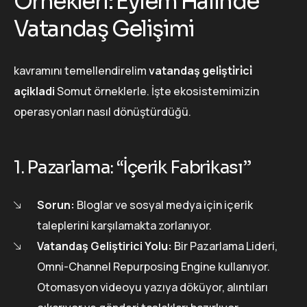
Örnekleri: Eylem Halinde
Vatandaş Gelişimi
kavramını temellendirelim
vatandaş geli̇şti̇ri̇ci̇
açikladi
Somut örneklerle. İşte ekosistemimizin
operasyonları nasıl dönüştürdüğü.
1. Pazarlama: “İçerik Fabrikası”
Sorun:
Bloglar ve sosyal medya için içerik
taleplerini karşılamakta zorlanıyor.
Vatandaş Geliştirici Yolu:
Bir Pazarlama Lideri,
Omni-Channel Repurposing Engine kullanıyor.
Otomasyon videoyu yazıya döküyor, alıntıları