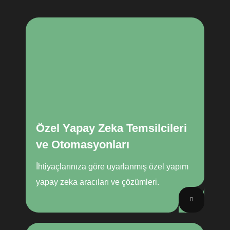
Özel Yapay Zeka Temsilcileri
ve Otomasyonları
İhtiyaçlarınıza göre uyarlanmış özel yapım
yapay zeka aracıları ve çözümleri.