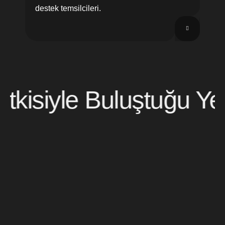
destek temsilcileri.
siyle Buluştuğu Yer.
/