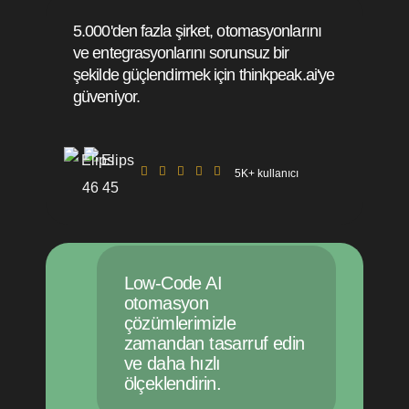
5.000'den fazla şirket, otomasyonlarını
ve entegrasyonlarını sorunsuz bir
şekilde güçlendirmek için thinkpeak.ai'ye
güveniyor.
5K+ kullanıcı
Low-Code AI
otomasyon
çözümlerimizle
zamandan tasarruf edin
ve daha hızlı
ölçeklendirin.