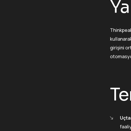
Ya
Thinkpeak
kullanara
girişini 
otomasyon
Te
Uçta
faali