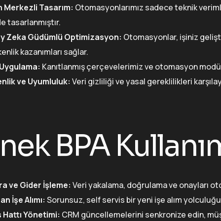
n Merkezli Tasarım:
Otomasyonlarımız sadece teknik verimlili
de tasarlanmıştır.
y Zeka Güdümlü Optimizasyon:
Otomasyonlar, işiniz geliş
enlik kazanımları sağlar.
ı Uygulama:
Kanıtlanmış çerçevelerimiz ve otomasyon modülle
nlik ve Uyumluluk:
Veri gizliliği ve yasal gereklilikleri kar
nek BPA Kullanı
ra ve Gider İşleme:
Veri yakalama, doğrulama ve onayları oto
an İşe Alımı:
Sorunsuz, self servis bir yeni işe alım yolculuğu 
ş Hattı Yönetimi:
CRM güncellemelerini senkronize edin, müşte