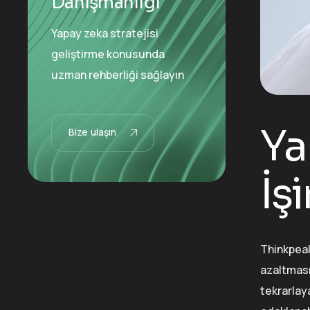
Danışmanlığı
Yapay zeka stratejisi
geliştirme konusunda
uzman rehberliği sağlayın
Ya
Bize ulaşın
İş
Thinkpeak
azaltması
tekrarlaya