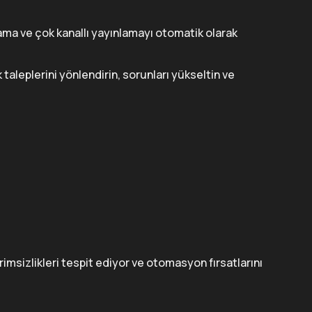
ama ve çok kanallı yayınlamayı otomatik olarak
leplerini yönlendirin, sorunları yükseltin ve
erimsizlikleri tespit ediyor ve otomasyon fırsatlarını