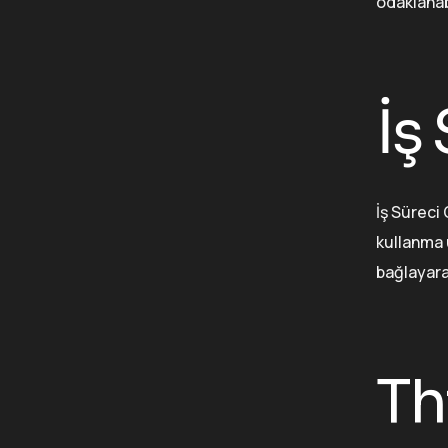
odaklanabi
İş
İş Süreci
kullanma 
bağlayarak
Th