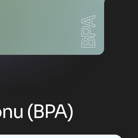
BPA
onu (BPA)