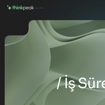
İş Sü