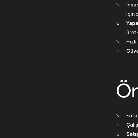
İnsa
için 
Yapa
üretk
Hızl
Güve
Ör
Fatu
Çalış
Satı