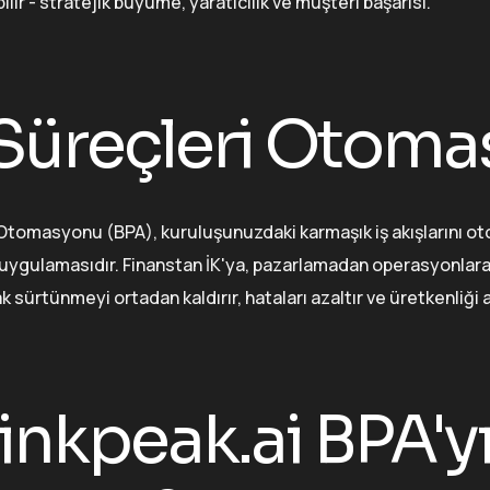
lir - stratejik büyüme, yaratıcılık ve müşteri başarısı.
 Süreçleri Otom
 Otomasyonu (BPA), kuruluşunuzdaki karmaşık iş akışlarını ot
uygulamasıdır. Finanstan İK'ya, pazarlamadan operasyonlara ka
 sürtünmeyi ortadan kaldırır, hataları azaltır ve üretkenliği ar
inkpeak.ai BPA'yı 