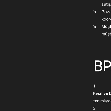
satış
Paza
koor
Müşte
müşte
BP
Keşif ve
tanımlıyo