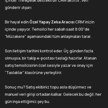
içinde
. Thinkpeak destekli bir CRM aktiftir; veri
gönderir
dışarı
.
Bir hayal edin
Özel Yapay Zeka Aracısı
CRM'inizin
içinde yaşıyor. Temsilci her sabah saat 8:00“de
”Müzakere" aşamasındaki tüm anlaşmaları tarar.
Son iletişim tarihini kontrol eder. Üç günden fazla
olmuşsa, bir takip e-postası taslağı hazırlar. Atanan
satış temsilcisinin özel sesiyle yazar ve onay için
“Taslaklar” klasörüne yerleştirir.
Sonuç mu? Satış ekibiniz topu asla düşürmez ve
manuel veri girişi ortadan kalkar. Gelecek bu değil; her
gün inşa ettiğimiz şey bu.