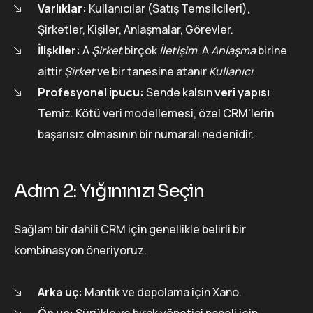
Varlıklar:
Kullanıcılar (Satış Temsilcileri),
Şirketler, Kişiler, Anlaşmalar, Görevler.
İlişkiler:
A
Şirket
birçok
İletişim
. A
Anlaşma
birine
aittir
Şirket
ve bir tanesine atanır
Kullanıcı
.
Profesyonel ipucu:
Sende kalsın
veri yapısı
Temiz. Kötü veri modellemesi, özel CRM'lerin
başarısız olmasının bir numaralı nedenidir.
Adım 2: Yığınınızı Seçin
Sağlam bir dahili CRM için genellikle belirli bir
kombinasyon öneriyoruz.
Arka uç:
Mantık ve depolama için Xano.
Ön uç:
Sürükle ve bırak yönetici paneli için