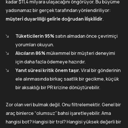
kadar $11,4 milyara ulaşacağını öngörüyor. Bu büyüme
yadsınamaz bir gerçek tarafından yönlendiriliyor:
müşteri̇ duyarliliği geli̇rle doğrudan i̇li̇şki̇li̇di̇r
.
Tüketicilerin 95%
satın almadan önce çevrimiçi
yorumları okuyun.
Alıcıların 86%
mükemmel bir müşteri deneyimi
için daha fazla ödemeye hazırdır.
Yanıt süresi kritik önem taşır.
Viral bir gönderinin
ele alınmasında birkaç saatlik bir gecikme, küçük
bir aksaklığı bir PR krizine dönüştürebilir.
Zor olan veri bulmak değil. Onu filtrelemektir. Genel bir
araç binlerce “olumsuz” bahsi işaretleyebilir. Ama
hangisi bot? Hangisi bir trol? Hangisi yüksek değerli bir