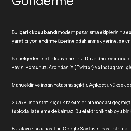
Gönderme
Bu
içerik koşu bandı
modern pazarlama ekiplerinin sessiz
yaratıcı yönlendirme üzerine odaklanmak yerine, sekme
Bir belgeden metin kopyalarsınız. Drive'dan resim indirirs
yayınlıyorsunuz. Ardından, X (Twitter) ve Instagram içi
Manueldir ve insan hatasına açıktır. Açıkçası, yüksek 
2026 yılında statik içerik takvimlerinin modası geçmiştir
tabloda listelemekle kalmaz. Bu elektronik tabloyu bir
Bu kılavuz size basit bir Google Sayfasını nasıl otomat