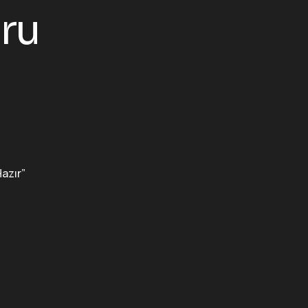
ru
Hazır”