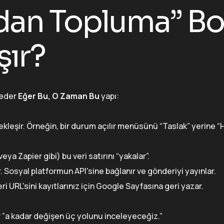
adan Topluma” Bo
şır?
 eder
Eğer Bu, O Zaman Bu
yapı:
çekleşir. Örneğin, bir durum açılır menüsünü “Taslak” yerine “
ya Zapier gibi) bu veri satırını “yakalar”.
Sosyal platformun API'sine bağlanır ve gönderiyi yayınlar.
 URL'sini kayıtlarınız için Google Sayfasına geri yazar.
”a kadar değişen üç yolunu inceleyeceğiz.”