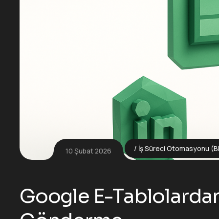
İş Süreci Otomasyonu (B
10 Şubat 2026
Google E-Tablolardan