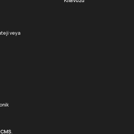
Kılavuzu
ateji veya
ronik
z CMS
.