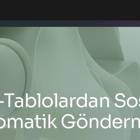
Tablolardan So
omatik Gönder