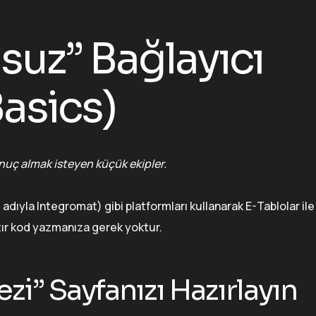
suz” Bağlayıcı
asics)
sonuç almak isteyen küçük ekipler.
i adıyla Integromat) gibi platformları kullanarak E-Tablolar il
satır kod yazmanıza gerek yoktur.
i” Sayfanızı Hazırlayın