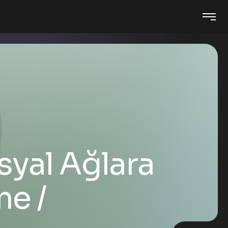
syal Ağlara
me