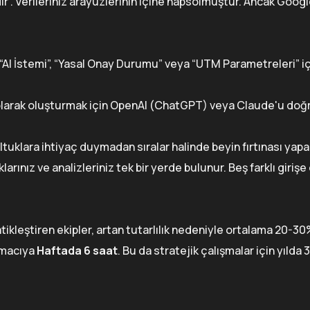
ir”. Verileriniz arayüzlerinin içine hapsolmuştur. Ancak Googl
 “AI İstemi”, “Yasal Onay Durumu” veya “UTM Parametreleri” iç
 olarak oluşturmak için OpenAI (ChatGPT) veya Claude'u do
uklara ihtiyaç duymadan sıralar halinde beyin fırtınası yapab
klarınız ve analizleriniz tek bir yerde bulunur. Beş farklı girişe
kleştiren ekipler, artan tutarlılık nedeniyle ortalama 20-30
lamacıya
Haftada 6 saat
. Bu da stratejik çalışmalar için yılda