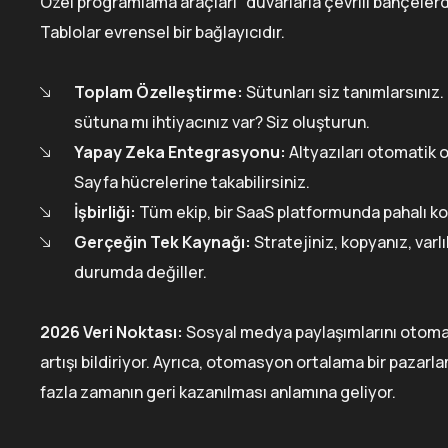
Özel programlama araçları “duvarlarla çevrili bahçelerd
Tablolar evrensel bir bağlayıcıdır.
Toplam Özelleştirme:
Sütunları siz tanımlarsınız.
sütuna mı ihtiyacınız var? Siz oluşturun.
Yapay Zeka Entegrasyonu:
Altyazıları otomatik
Sayfa hücrelerine takabilirsiniz.
İşbirliği:
Tüm ekip, bir SaaS platformunda pahalı kolt
Gerçeğin Tek Kaynağı:
Stratejiniz, kopyanız, varlı
durumda değiller.
2026 Veri Noktası:
Sosyal medya paylaşımlarını otomati
artışı bildiriyor. Ayrıca, otomasyon ortalama bir pazar
fazla zamanın geri kazanılması anlamına geliyor.