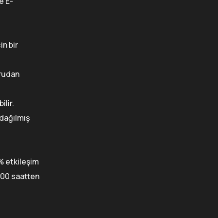
e E-
in bir
ğrudan
ilir.
 dağılmış
% etkileşim
 300 saatten