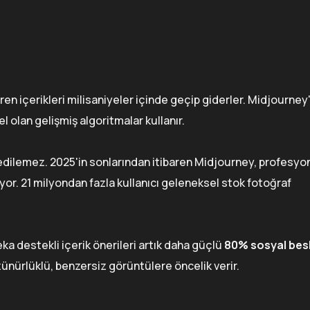
ren içerikleri milisaniyeler içinde geçip giderler. Midjourney'
lan gelişmiş algoritmalar kullanır.
 edilemez. 2025'in sonlarından itibaren Midjourney, profesyo
or. 21 milyondan fazla kullanıcı geleneksel stok fotoğraf
a destekli içerik önerileri artık daha güçlü
80% sosyal bes
zünürlüklü, benzersiz görüntülere öncelik verir.