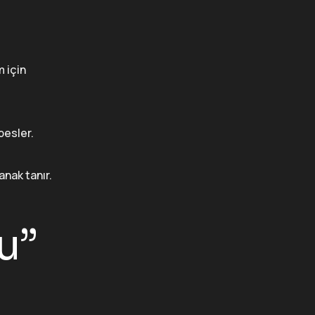
 için
besler.
anak tanır.
u”