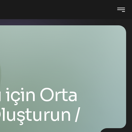
 için Orta
Oluşturun