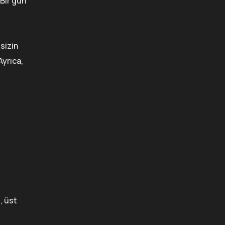
 Bir gün
sizin
Ayrıca,
, üst