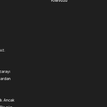
Kılavuzu
uz.
zarayı
çlardan
dı. Ancak