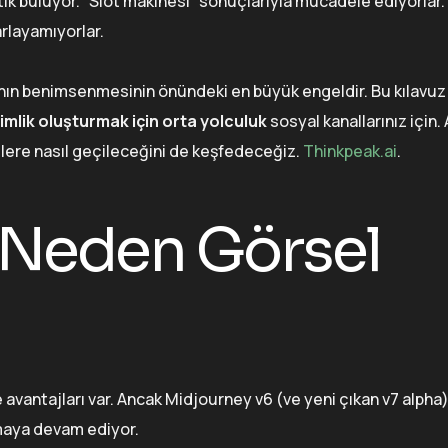
ik buluyor. “Slot makinesi” sonuçlarıyla mücadele ediyorlar.
arlayamıyorlar.
ekanın benimsenmesinin önündeki en büyük engeldir. Bu kılavuz 
kimlik oluşturmak için orta yolculuk
sosyal kanallarınız için. 
ere nasıl geçileceğini de keşfedeceğiz.
Thinkpeak.ai
.
 Neden Görsel
 avantajları var. Ancak Midjourney v6 (ve yeni çıkan v7 alpha)
lmaya devam ediyor.