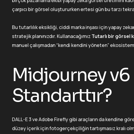
birçok pazarlama ekibi yapay zeka görsel üretimini kaot
çarpıcı bir görsel oluştururken ertesi gün bu tarzı tekr
Bu tutarlılık eksikliği, ciddi marka inşası için yapay z
stratejik planınızdır. Kullanacağımız
Tutarlı bir görsel 
manuel çalışmadan “kendi kendini yöneten” ekosisteml
Midjourney v6
Standarttır?
DALL-E 3 ve Adobe Firefly gibi araçların da kendine göre
düzey içerik için fotogerçekçiliğin tartışmasız kralı o