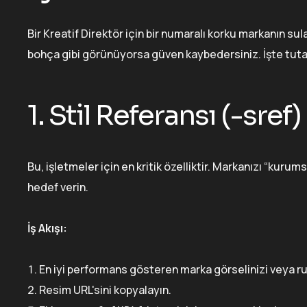
Bir Kreatif Direktör için bir numaralı korku markanın sul
bohça gibi görünüyorsa güven kaybedersiniz. İşte tutarl
1. Stil Referansı (-sref) 
Bu, işletmeler için en kritik özelliktir. Markanızı “kurum
hedef verin.
İş Akışı:
En iyi performans gösteren marka görselinizi veya r
Resim URL'sini kopyalayın.