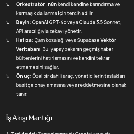
Orkestratör:
n8n
kendi kendine barındırma ve
karmaşık dallanma için tercih edilir.
Beyin:
OpenAI GPT-4o veya Claude 3.5 Sonnet,
API aracılığıyla zekayı yönetir.
Hafıza:
Çam kozalağı veya Supabase
Vektör
Veritabanı
. Bu, yapay zekanın geçmiş haber
bültenlerini hatırlamasını ve kendini tekrar
etmemesini sağlar.
Ön uç:
Özel bir dahili araç, yöneticilerin taslakları
basitçe onaylamasına veya reddetmesine olanak
tanır.
İş Akışı Mantığı