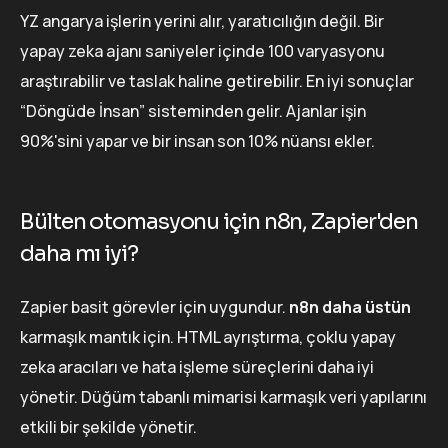
YZ angarya işlerin yerini alır, yaratıcılığın değil. Bir
yapay zeka ajanı saniyeler içinde 100 varyasyonu
araştırabilir ve taslak haline getirebilir. En iyi sonuçlar
“Döngüde İnsan” sisteminden gelir. Ajanlar işin
90%'sini yapar ve bir insan son 10% nüansı ekler.
Bülten otomasyonu için n8n, Zapier'den
daha mı iyi?
Zapier basit görevler için uygundur.
n8n daha üstün
karmaşık mantık için. HTML ayrıştırma, çoklu yapay
zeka aracıları ve hata işleme süreçlerini daha iyi
yönetir. Düğüm tabanlı mimarisi karmaşık veri yapılarını
etkili bir şekilde yönetir.