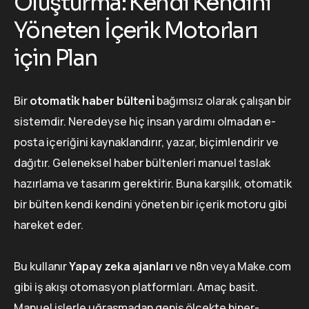
Oluşturma: Kendi Kendini
Yöneten İçerik Motorları
için Plan
Bir
otomati̇k haber bülteni̇
bağımsız olarak çalışan bir
sistemdir. Neredeyse hiç insan yardımı olmadan e-
posta içeriğini kaynaklandırır, yazar, biçimlendirir ve
dağıtır. Geleneksel haber bültenleri manuel taslak
hazırlama ve tasarım gerektirir. Buna karşılık, otomatik
bir bülten kendi kendini yöneten bir içerik motoru gibi
hareket eder.
Bu kullanır
Yapay zeka ajanları
ve n8n veya Make.com
gibi iş akışı otomasyon platformları. Amaç basit.
Manuel işlerle uğraşmadan geniş ölçekte hiper-