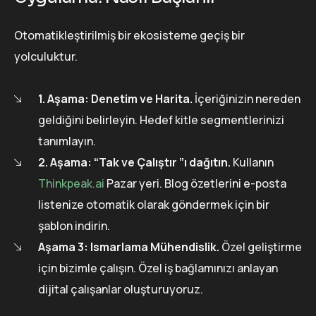
Otomatikleştirilmiş bir ekosisteme geçiş bir
yolculuktur.
1. Aşama: Denetim ve Harita.
İçeriğinizin nereden
geldiğini belirleyin. Hedef kitle segmentlerinizi
tanımlayın.
2. Aşama: “Tak ve Çalıştır ”ı dağıtın.
Kullanın
Thinkpeak.ai
Pazar yeri. Blog özetlerini e-posta
listenize otomatik olarak göndermek için bir
şablon indirin.
Aşama 3: Ismarlama Mühendislik.
Özel geliştirme
için bizimle çalışın. Özel iş bağlamınızı anlayan
dijital çalışanlar oluşturuyoruz.