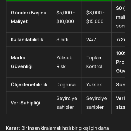
$0
(İn
Gönderi Başına
$5,000 -
$8,000 -
maliye
Maliyet
$10,000
$15,000
sonra)
Kullanılabilirlik
Sınırlı
24/7
7/24 
100%
Marka
Yüksek
Toplam
Progr
Güvenliği
Risk
Kontrol
Güven
Ölçeklenebilirlik
Doğrusal
Yüksek
Sonsu
Seyirciye
Seyirciye
Veriler
Veri Sahipliği
sahipler
sahipler
sizsin
Karar:
Bir insan kiralamak hızlı bir çıkış için daha