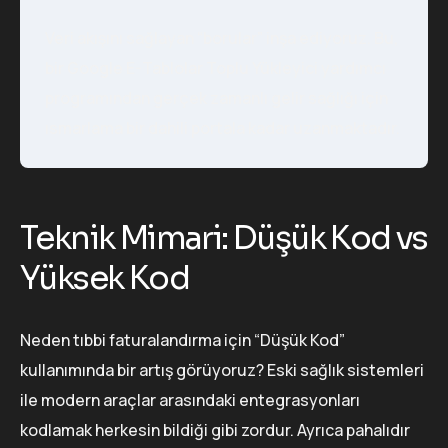
Veri akışını sağlayan “borular” inşa ediyoruz. Bu,
bir Google E-Tablolar Toplu Yükleyici yardımcı
programından gerçek zamanlı gelir sağlığı için
ısmarlama bir dahili portala kadar uzanmaktadır.
Teknik Mimari: Düşük Kod vs
Yüksek Kod
Neden tıbbi faturalandırma için “Düşük Kod”
kullanımında bir artış görüyoruz? Eski sağlık sistemleri
ile modern araçlar arasındaki entegrasyonları
kodlamak herkesin bildiği gibi zordur. Ayrıca pahalıdır