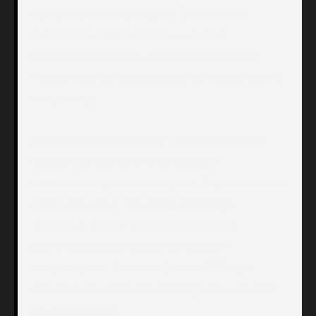
aynı iş akışına sahip değildir. Bir acil bakım
merkezinin gerçek zamanlı uygunluk
kontrollerine ihtiyacı vardır. Bir dermatoloji
muayenehanesi özellikle tıbbi gereklilik reddine
karşı savaşır.
Ismarlama Dahili Araçlar ve Özel Uygulama
Geliştirme
işletmelerin bu katılıktan
kurtulmasına yardımcı oluyoruz. Size sadece bir
araç satmıyoruz; altyapının mimarlığını
yapıyoruz. Retool veya FlutterFlow gibi
platformlarda özel gösterge tabloları
oluşturuyoruz. Bunlar doğrudan EHR'nizle
arayüz oluşturarak size mantığınıza uyan özel
bir yığın sunuyor.