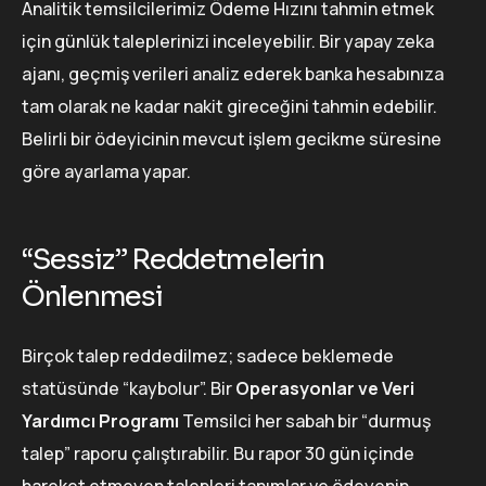
Analitik temsilcilerimiz Ödeme Hızını tahmin etmek
için günlük taleplerinizi inceleyebilir. Bir yapay zeka
ajanı, geçmiş verileri analiz ederek banka hesabınıza
tam olarak ne kadar nakit gireceğini tahmin edebilir.
Belirli bir ödeyicinin mevcut işlem gecikme süresine
göre ayarlama yapar.
“Sessiz” Reddetmelerin
Önlenmesi
Birçok talep reddedilmez; sadece beklemede
statüsünde “kaybolur”. Bir
Operasyonlar ve Veri
Yardımcı Programı
Temsilci her sabah bir “durmuş
talep” raporu çalıştırabilir. Bu rapor 30 gün içinde
hareket etmeyen talepleri tanımlar ve ödeyenin