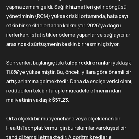
yapma zamanı geldi. Sağlık hizmetleri gelir döngüsü
yönetiminin (RCM) yüksek riskli ortamında, hata payı
etkin bir şekilde ortadan kalkmıştır. 2026'ya doğru
ilerlerken, istatistikler ödeme yapanlar ve sağlayıcılar
arasındaki sürtüşmenin keskin bir resmini çiziyor.
Son veriler, başlangıçtaki
talep reddi oranları
yaklaşık
11,8%'ye yükselmiştir. Bu, önceki yıllara göre önemli bir
artış anlamına gelmektedir. Daha da endişe verici olanı,
reddedilen tek bir taleple mücadele etmenin idari
maliyetinin yaklaşık
$57.23
.
Orta ölçekli bir muayenehane veya ölçeklenen bir
HealthTech platformu için bu rakamlar varoluşsal bir
tehdidi temsil etmektedir. Algoritmik redlerle