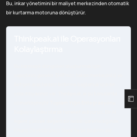
Bu, inkar yönetimini bir maliyet merkezinden otomatik
bir kurtarma motoruna dönüştürür.
Thinkpeak.ai ile Operasyonları
Kolaylaştırma
Bu karmaşık döngüleri oluşturmak için
yapıştırıcı gerekir. EHR'nizi, takas merkezinizi ve
iletişim araçlarınızı birbirine bağlamak için bir
yola ihtiyacınız var. Thinkpeak.ai şu konularda
uzmanlaşmıştır
Toplam Yığın Entegrasyonu
.
Bağlayıcı doku olarak hareket ediyoruz. Bir AI
Agent yüksek değerli bir reddi işaretlediğinde,
Finans Direktörünüz Slack'te bir bildirim alır.