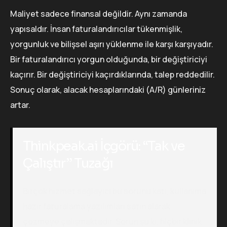
Maliyet sadece finansal değildir. Aynı zamanda
yapısaldır. İnsan faturalandırıcılar tükenmişlik,
yorgunluk ve bilişsel aşırı yüklenme ile karşı karşıyadır.
Bir faturalandırıcı yorgun olduğunda, bir değiştiriciyi
kaçırır. Bir değiştiriciyi kaçırdıklarında, talep reddedilir.
Sonuç olarak, alacak hesaplarındaki (A/R) günleriniz
artar.
Thinkpeak.ai İçgörü: “Tak ve
Çalıştır” Tuzağı
Birçok hizmet sağlayıcı bu sorunu katı, kullanıma
hazır faturalama yazılımları satın alarak
çözmeye çalışmaktadır. Sorun şu ki, hiçbir klinik