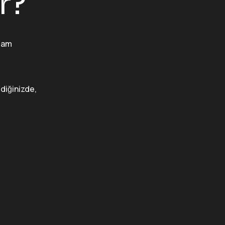
r?
ğlam
diğinizde,