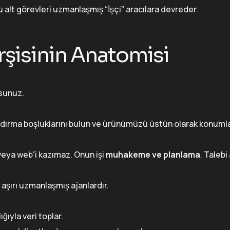
 alt görevleri uzmanlaşmış “İşçi” aracılara devreder.
rşisinin Anatomisi
sunuz.
landırma boşluklarını bulun ve ürünümüzü üstün olarak konumla
veya web'i kazımaz. Onun işi
muhakeme ve planlama
. Talebi 
aşırı uzmanlaşmış ajanlardır.
ığıyla veri toplar.