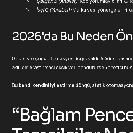
Çalışan B (Analist):
Kod yorumlayıcıları kull
İşçi C (Yaratıcı):
Marka sesi yönergelerini ku
2026'da Bu Neden Ön
Geçmişte çoğu otomasyon doğrusaldı. A Adımı başarısız
akıllıdır. Araştırmacı eksik veri döndürürse Yönetici b
Bu
kendi kendini iyileştirme
döngü, statik otomasyonu 
“Bağlam Pencer