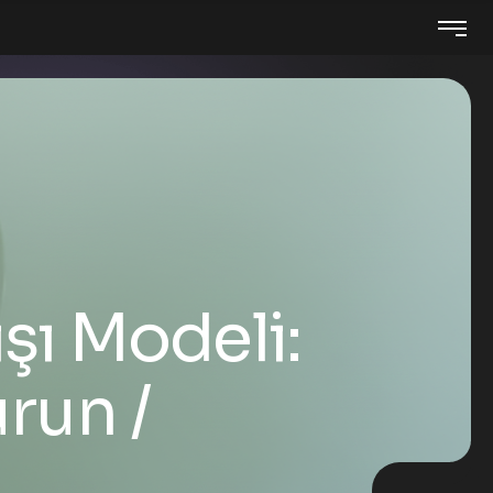
ışı Modeli:
urun