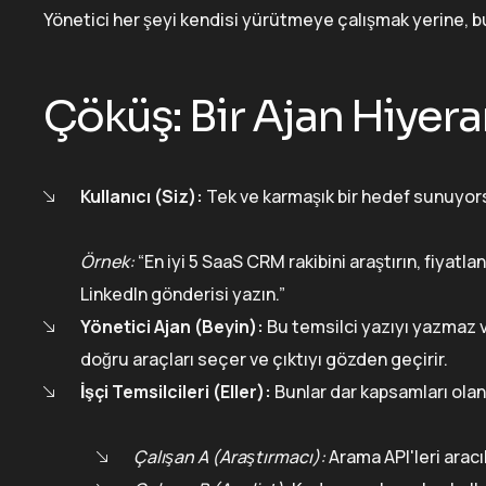
Yönetici her şeyi kendisi yürütmeye çalışmak yerine, bu
Çöküş: Bir Ajan Hiyera
Kullanıcı (Siz):
Tek ve karmaşık bir hedef sunuyor
Örnek:
“En iyi 5 SaaS CRM rakibini araştırın, fiyat
LinkedIn gönderisi yazın.”
Yönetici Ajan (Beyin):
Bu temsilci yazıyı yazmaz 
doğru araçları seçer ve çıktıyı gözden geçirir.
İşçi Temsilcileri (Eller):
Bunlar dar kapsamları olan 
Çalışan A (Araştırmacı):
Arama API'leri aracıl