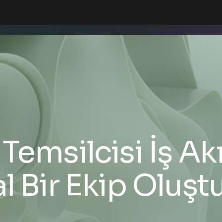
Temsilcisi İş Ak
al Bir Ekip Oluşt