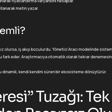
anarak fiyatlandırma varyansını hesaplar.
llanarak metin yazar.
emli?
 olursa, iş akışı bozulurdu. Yönetici Aracı modelinde siste
unu fark eder. Araştırmacıya otomatik olarak tekrar denemesini
dinamik, kendi kendini süren bir ekosisteme dönüştürür.
esi” Tuzağı: Tek