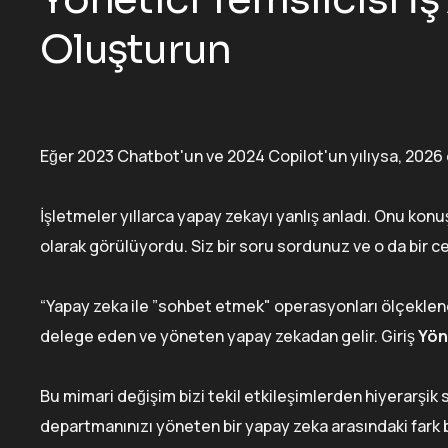
Oluşturun
Eğer 2023 Chatbot'un ve 2024 Copilot'un yılıysa, 2026 
İşletmeler yıllarca yapay zekayı yanlış anladı. Onu kon
olarak görülüyordu. Siz bir soru sordunuz ve o da bir cev
“Yapay zeka ile ”sohbet etmek" operasyonları ölçeklen
delege eden ve yöneten yapay zekadan gelir. Giriş
Yöne
Bu mimari değişim bizi tekil etkileşimlerden hiyerarşik 
departmanınızı yöneten bir yapay zeka arasındaki fark 