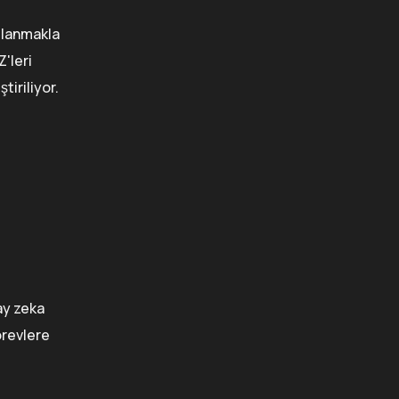
ullanmakla
Z'leri
iriliyor.
ay zeka
örevlere