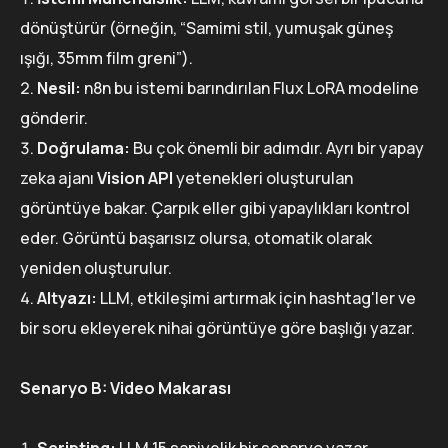
dönüştürür (örneğin, “Samimi stil, yumuşak güneş
ışığı, 35mm film greni”).
Nesil:
n8n bu istemi barındırılan Flux LoRA modeline
gönderir.
Doğrulama:
Bu çok önemli bir adımdır. Ayrı bir yapay
zeka ajanı
Vision API
yetenekleri oluşturulan
görüntüye bakar. Çarpık eller gibi yapaylıkları kontrol
eder. Görüntü başarısız olursa, otomatik olarak
yeniden oluşturulur.
Altyazı:
LLM, etkileşimi artırmak için hashtag'ler ve
bir soru ekleyerek nihai görüntüye göre başlığı yazar.
Senaryo B: Video Makarası
Scripting:
LLM 15 saniyelik bir senaryo yazar.