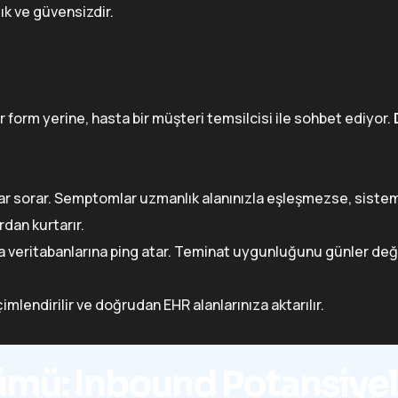
ık ve güvensizdir.
 bir form yerine, hasta bir müşteri temsilcisi ile sohbet ediyor.
ar sorar. Semptomlar uzmanlık alanınızla eşleşmezse, siste
rdan kurtarır.
ta veritabanlarına ping atar. Teminat uygunluğunu günler deği
çimlendirilir ve doğrudan EHR alanlarınıza aktarılır.
ümü: Inbound Potansiyel