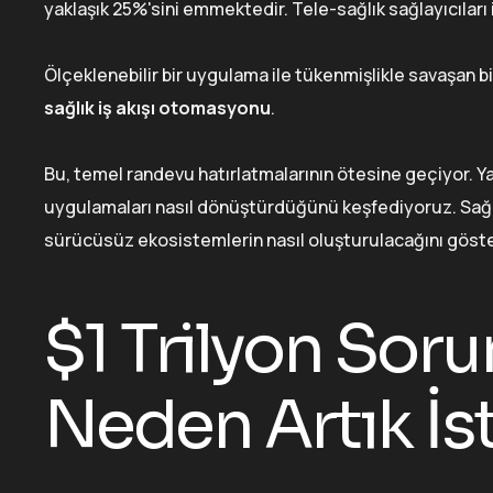
yaklaşık 25%'sini emmektedir. Tele-sağlık sağlayıcıları iç
Ölçeklenebilir bir uygulama ile tükenmişlikle savaşan bi
sağlık iş akışı otomasyonu
.
Bu, temel randevu hatırlatmalarının ötesine geçiyor. 
uygulamaları nasıl dönüştürdüğünü keşfediyoruz. Sağla
sürücüsüz ekosistemlerin nasıl oluşturulacağını göst
$1 Trilyon So
Neden Artık İs