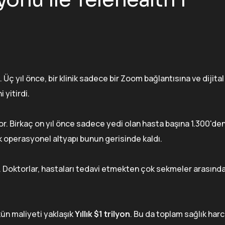
Üç yıl önce, bir klinik sadece bir Zoom bağlantısına ve dijita
 yitirdi.
r. Birkaç on yıl önce sadece yedi olan hasta başına 1.300'den 
cak operasyonel altyapı bunun gerisinde kaldı.
. Doktorlar, hastaları tedavi etmekten çok sekmeler arasınd
kün maliyeti yaklaşık
Yıllık $1 trilyon
. Bu da toplam sağlık har