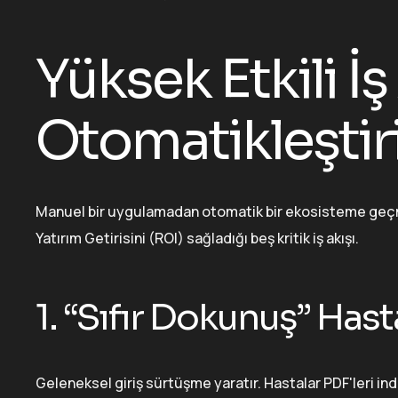
Yüksek Etkili İ
Otomatikleştir
Manuel bir uygulamadan otomatik bir ekosisteme geçm
Yatırım Getirisini (ROI) sağladığı beş kritik iş akışı.
1. “Sıfır Dokunuş” Has
Geleneksel giriş sürtüşme yaratır. Hastalar PDF'leri indi