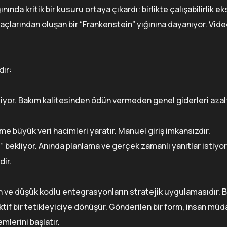
da kritik bir kusuru ortaya çıkardı: birlikte çalışabilirlik eks
açlarından oluşan bir “Frankenstein” yığınına dayanıyor. Vide
dır:
 emiyor. Bakım kalitesinden ödün vermeden genel giderleri aza
eme büyük veri hacimleri yaratır. Manuel giriş imkansızdır.
bekliyor. Anında planlama ve gerçek zamanlı yanıtlar istiyorl
dir.
n ve düşük kodlu entegrasyonların stratejik uygulamasıdır. B
 aktif bir tetikleyiciye dönüşür. Gönderilen bir form, insan mü
lerini başlatır.