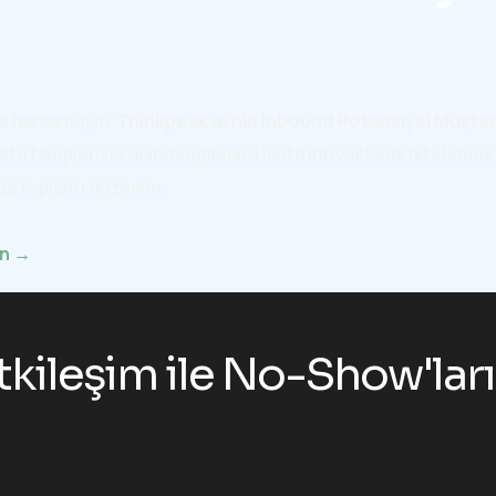
oşa harcamayın.
Thinkpeak.ai'nin Inbound Potansiyel Müşter
 talepleriyle anında ilgilenir. Hasta ihtiyaçlarını nitelemek 
da toplantı düzenler.
in →
tkileşim ile No-Show'ları