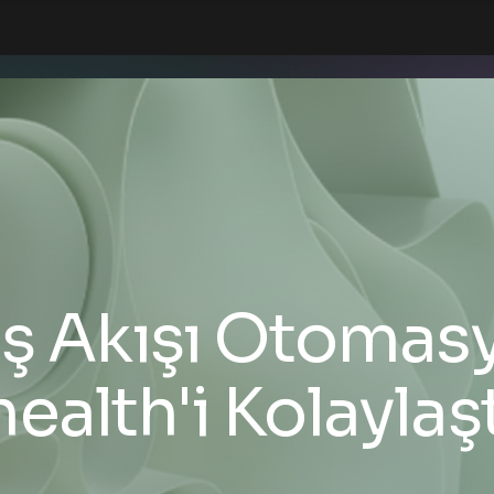
 İş Akışı Otomas
ealth'i Kolaylaşt