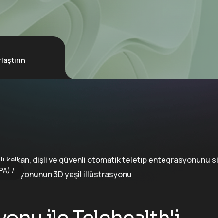
ylaştırın
PA)
yonu ile Telehealth'i