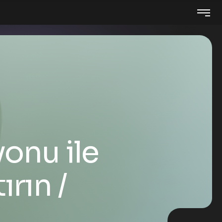
yonu ile
ırın