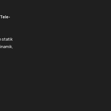
Tele-
 statik
inamik,