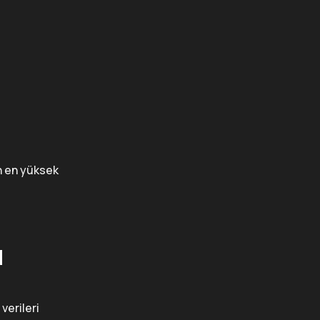
n en yüksek
u
verileri