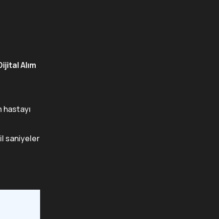
Dijital Alım
m hastayı
l saniyeler