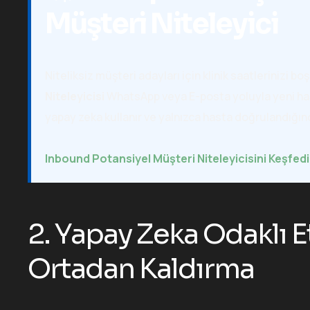
Müşteri Niteleyici
Niteliksiz müşteri adayları için klinik saatlerinizi b
Niteleyicisi
WhatsApp veya E-posta yoluyla yeni hasta
yapay zeka kullanır ve yalnızca hasta doğrulandığın
Inbound Potansiyel Müşteri Niteleyicisini Keşfed
2. Yapay Zeka Odaklı E
Ortadan Kaldırma