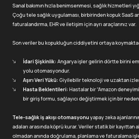
Sanal bakımın hızla benimsenmesi, sağlık hizmetleri yığının
Çoğu tele sağlık uygulaması, birbirinden kopuk SaaS ar
faturalandırma, EHR ve iletişim için ayrı araçlarınız var.
Son veriler bu kopukluğun ciddiyetini ortaya koymakta
İdari Şişkinlik:
Angarya işler gelirin dörtte birini
yolu otomasyondur.
Aşırı Veri Yükü:
Giyilebilir teknoloji ve uzaktan izl
Hasta Beklentileri:
Hastalar bir “Amazon deneyimi” 
bir giriş formu, sağlayıcı değiştirmek için bir neden
Tele-sağlık iş akışı otomasyonu
yapay zeka ajanlarını
adaları arasında köprü kurar. Veriler statik bir kayıttan
olmadan anında doğrulama, planlama ve faturalama işlem