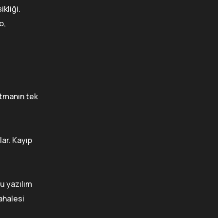
ikliği.
o,
ltmanın tek
ar. Kayıp
u yazılım
dahalesi