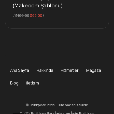
(Make.com Şablonu)
Orijinal
Şu
$
100,00
$
65,00
fiyat:
andaki
$100,00.
fiyat:
$65,00.
Ana Sayfa
Hakkında
Hizmetler
Mağaza
Blog
İletişim
©Thinkpeak 2025. Tüm hakları saklıdır.
Gizlilik Politikası
Para İadesi ve İade Politikası